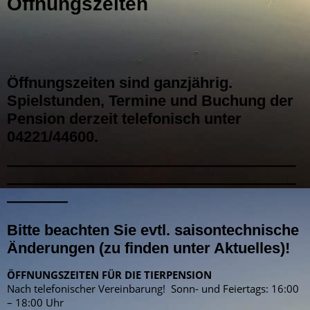
Öffnungszeiten
Öffnungszeiten sind ganzjährig.
Spielstunden, Termine und Buchung der
Pension derzeit telefonisch unter
04221/44600.
———————————————————
———————————————————
————
Bitte beachten Sie evtl. saisontechnische
Änderungen (zu finden unter Aktuelles)!
ÖFFNUNGSZEITEN FÜR DIE TIERPENSION
Nach telefonischer Vereinbarung! Sonn- und Feiertags: 16:00
– 18:00 Uhr