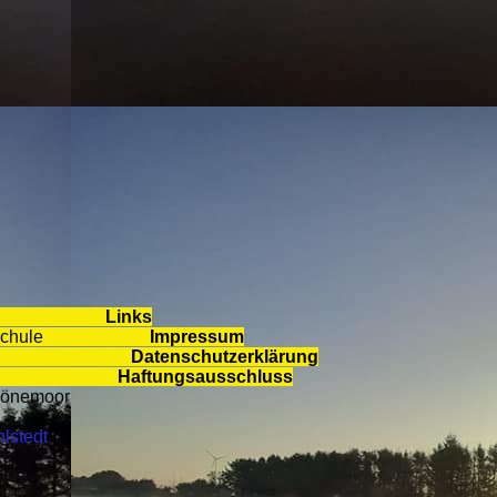
Links
 Hundeschule
Impressum
Mahlstedt
Datenschutzerklärung
len 62
Haftungsausschluss
oor
stedt