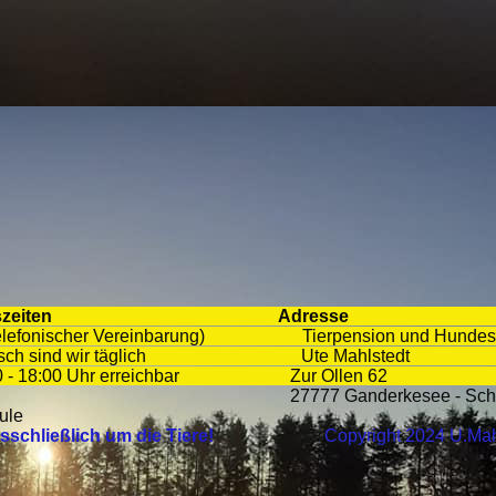
zeiten
Adresse
efonischer Vereinbarung) Tierpension und
lefonisch sind wir täglich Ute 
:00 Uhr erreichbar Zur Ol
 Ganderkesee - Schönem
pension und Hundeschule
schließlich um die Tiere!
Copyright 2024 U.Mahl