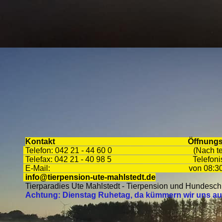
Kontakt
Öffnungs
Telefon: 042 21 - 44 60 0 (Nach tel
Telefax: 042 21 - 40 98 5 Te
E-Mail: von 08:30 - 18
info@tierpension-ute-mahlstedt.de
27777
Tierparadies Ute Mahlstedt - Tier
Achtung: Dienstag Ruhetag, da kümmern wir uns aus