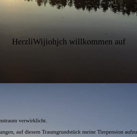
HerzliWijiohjch willkommen auf
ute
nstraum verwirklicht.
fangen, auf diesem Traumgrundstück meine Tierpension aufz